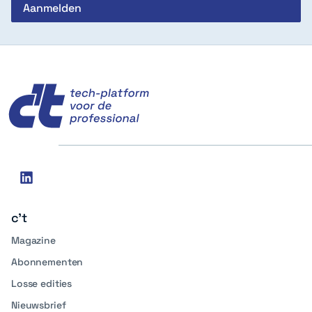
c't
Social
linkedin
media
c't
Magazine
Abonnementen
Losse edities
Nieuwsbrief