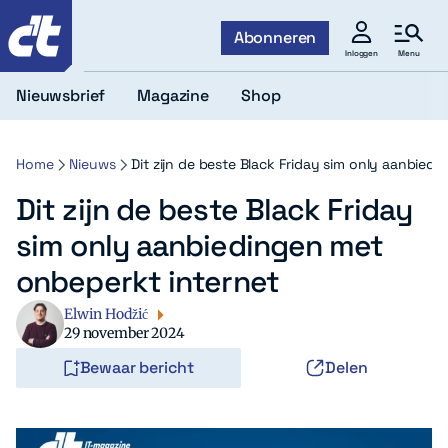
c't
Abonneren
Menu
Inloggen
Nieuwsbrief
Magazine
Shop
Home
Nieuws
Dit zijn de beste Black Friday sim only aanbied
Dit zijn de beste Black Friday
sim only aanbiedingen met
onbeperkt internet
Elwin Hodžić
29 november 2024
Bewaar bericht
Delen