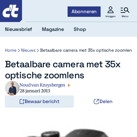
c't
Abonneren
Menu
Inloggen
Nieuwsbrief
Magazine
Shop
Home
Nieuws
Betaalbare camera met 35x optische zoomlens
Betaalbare camera met 35x
optische zoomlens
Noud van Kruysbergen
28 januari 2013
Bewaar bericht
Delen