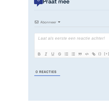
Praat mee
Abonneer
{}
[+
0
REACTIES