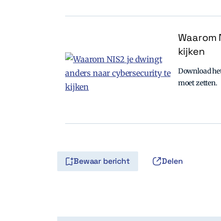
Waarom N
kijken
Download het 
moet zetten.
Bewaar bericht
Delen