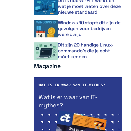
Dit is hoe Wi-Fi 7 werkt en
wat je moet weten over deze
nieuwe standaard
Windows 10 stopt: dit zijn de
gevolgen voor bedrijven
wereldwijd
Dit zijn 20 handige Linux-
commando’s die je echt
móet kennen
Magazine
WAT IS ER WAAR VAN IT-MYTHES?
Wat is er waar van IT-
mythes?