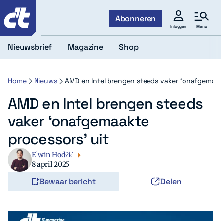
c't
Abonneren
Menu
Inloggen
Nieuwsbrief
Magazine
Shop
Home
Nieuws
AMD en Intel brengen steeds vaker ‘onafgemaak
AMD en Intel brengen steeds
vaker ‘onafgemaakte
processors’ uit
Elwin Hodžić
8 april 2025
Bewaar bericht
Delen