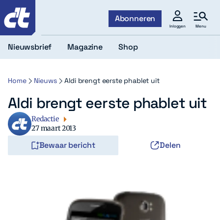
c't
Abonneren
Menu
Inloggen
Nieuwsbrief
Magazine
Shop
Home
Nieuws
Aldi brengt eerste phablet uit
Aldi brengt eerste phablet uit
Redactie
27 maart 2013
Bewaar bericht
Delen