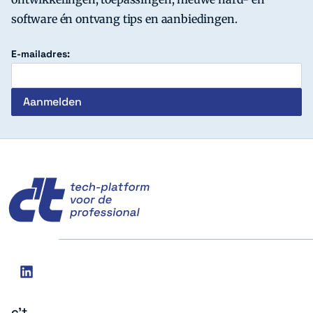
software én ontvang tips en aanbiedingen.
E-mailadres:
c't
Social
linkedin
media
c't