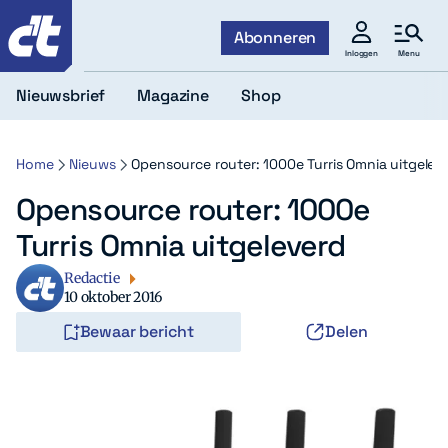
c't
Abonneren
Menu
Inloggen
Nieuwsbrief
Magazine
Shop
Home
Nieuws
Opensource router: 1000e Turris Omnia uitgelev
Opensource router: 1000e
Turris Omnia uitgeleverd
Redactie
10 oktober 2016
Bewaar bericht
Delen