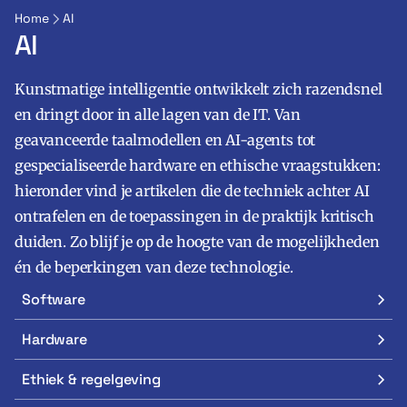
Home
AI
AI
Kunstmatige intelligentie ontwikkelt zich razendsnel
en dringt door in alle lagen van de IT. Van
geavanceerde taalmodellen en AI-agents tot
gespecialiseerde hardware en ethische vraagstukken:
Zoeken
Zoek
hieronder vind je artikelen die de techniek achter AI
ontrafelen en de toepassingen in de praktijk kritisch
duiden. Zo blijf je op de hoogte van de mogelijkheden
én de beperkingen van deze technologie.
Software
Hardware
Ethiek & regelgeving