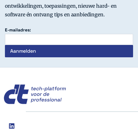
ontwikkelingen, toepassingen, nieuwe hard- en
software én ontvang tips en aanbiedingen.
E-mailadres:
c't
Social
linkedin
media