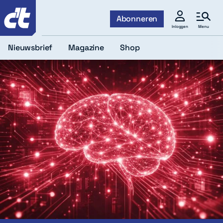
c't
Abonneren
Menu
Inloggen
Nieuwsbrief
Magazine
Shop