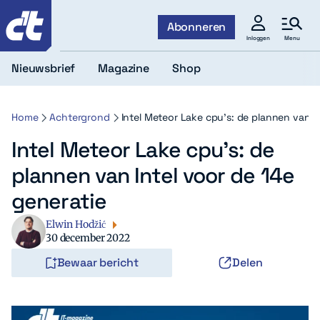
c't
Abonneren
Menu
Inloggen
Nieuwsbrief
Magazine
Shop
Home
Achtergrond
Intel Meteor Lake cpu’s: de plannen van I
Intel Meteor Lake cpu’s: de
plannen van Intel voor de 14e
generatie
Elwin Hodžić
30 december 2022
Bewaar bericht
Delen