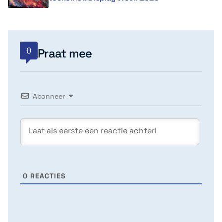
0
Praat mee
Abonneer
0
REACTIES