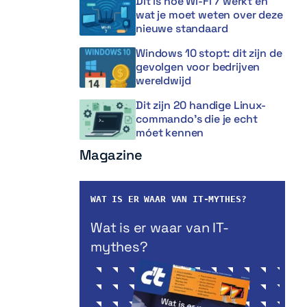
Dit is hoe Wi-Fi 7 werkt en
wat je moet weten over deze
nieuwe standaard
Windows 10 stopt: dit zijn de
gevolgen voor bedrijven
wereldwijd
Dit zijn 20 handige Linux-
commando’s die je echt
móet kennen
Magazine
WAT IS ER WAAR VAN IT-MYTHES?
Wat is er waar van IT-
mythes?