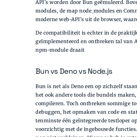
API’s worden door Bun geëmuleerd. Bov
modules, de map node_modules en Comm
moderne web-API’s uit de browser, waar
De compatibiliteit is echter in de prakti
geïmplementeerd en ontbreken tal van API
npm-module draait
Bun vs Deno vs Node.js
Bun is net als Deno een op zichzelf sta
het ook andere tools die bundels maken
compileren. Toch ontbreken sommige tool
debuggen, het opmaken van code en stati
tenminste één geïntegreerde testloper op
voorzichtig met de ingebouwde functies