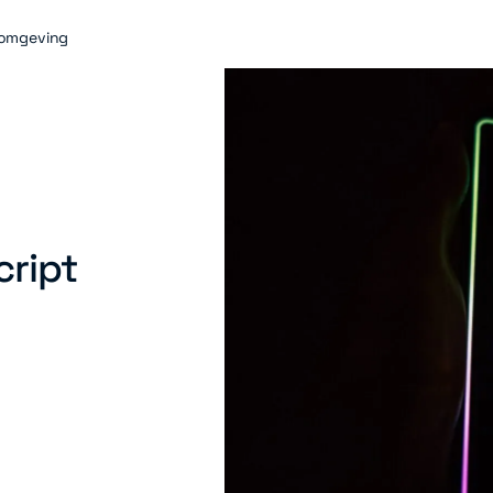
-omgeving
cript