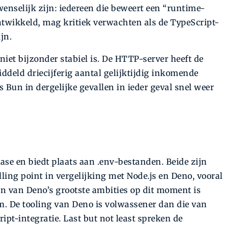
nselijk zijn: iedereen die beweert een “runtime-
twikkeld, mag kritiek verwachten als de TypeScript-
jn.
et bijzonder stabiel is. De HTTP-server heeft de
iddeld driecijferig aantal gelijktijdig inkomende
s Bun in dergelijke gevallen in ieder geval snel weer
e en biedt plaats aan .env-bestanden. Beide zijn
lling point in vergelijking met Node.js en Deno, vooral
n van Deno’s grootste ambities op dit moment is
pm. De tooling van Deno is volwassener dan die van
ipt-integratie. Last but not least spreken de