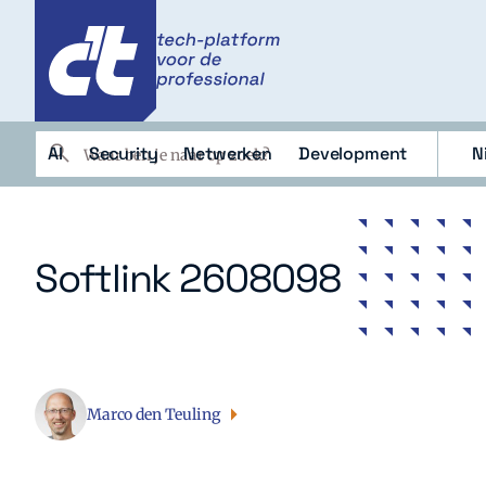
c't
c't
Zoeken
AI
Security
Netwerken
Development
N
AI
Security
Netwerken
Deve
Softlink 2608098
Marco den Teuling