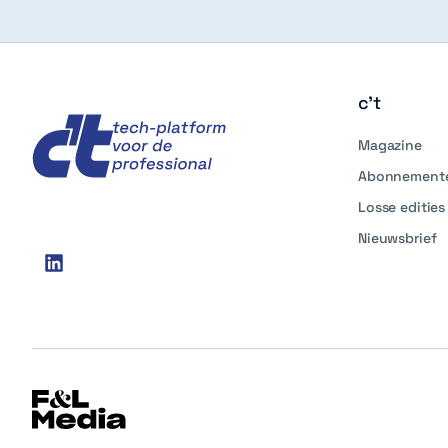
c't
c't
Magazine
Abonnement
Losse edities
Nieuwsbrief
Social
linkedin
media