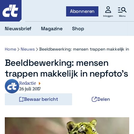
c't
Abonneren
Menu
Inloggen
Nieuwsbrief
Magazine
Shop
Home
Nieuws
Beeldbewerking: mensen trappen makkelijk in n
Beeldbewerking: mensen
trappen makkelijk in nepfoto’s
Redactie
26 juli 2017
Bewaar bericht
Delen