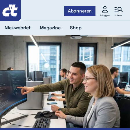
c't
Abonneren
Menu
Inloggen
Nieuwsbrief
Magazine
Shop