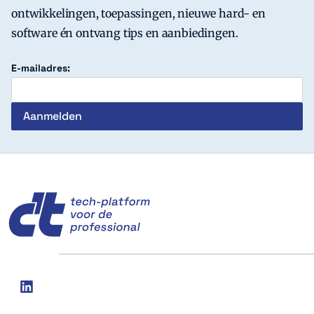
ontwikkelingen, toepassingen, nieuwe hard- en
software én ontvang tips en aanbiedingen.
E-mailadres:
c't
Social
linkedin
media