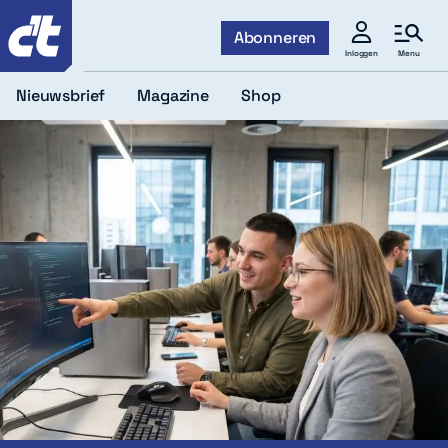
c't
Abonneren
Menu
Inloggen
Nieuwsbrief
Magazine
Shop