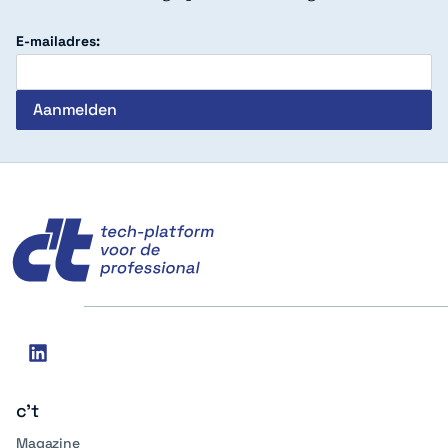
E-mailadres:
c't
Social
linkedin
media
c't
Magazine