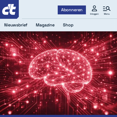
c't
Abonneren
Menu
Inloggen
Nieuwsbrief
Magazine
Shop