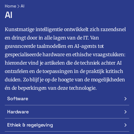
Home
AI
AI
Kunstmatige intelligentie ontwikkelt zich razendsnel
en dringt door in alle lagen van de IT. Van
geavanceerde taalmodellen en AI-agents tot
gespecialiseerde hardware en ethische vraagstukken:
Zoeken
Zoek
hieronder vind je artikelen die de techniek achter AI
ontrafelen en de toepassingen in de praktijk kritisch
duiden. Zo blijf je op de hoogte van de mogelijkheden
én de beperkingen van deze technologie.
Software
Hardware
Ethiek & regelgeving