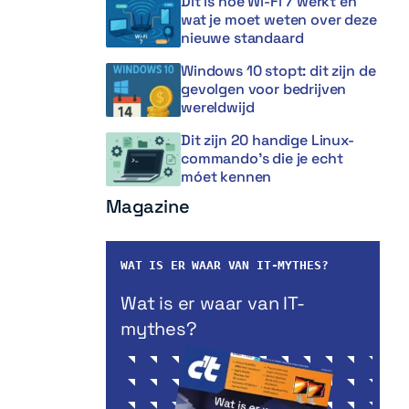
Dit is hoe Wi-Fi 7 werkt en
wat je moet weten over deze
nieuwe standaard
Windows 10 stopt: dit zijn de
gevolgen voor bedrijven
wereldwijd
Dit zijn 20 handige Linux-
commando’s die je echt
móet kennen
Magazine
WAT IS ER WAAR VAN IT-MYTHES?
Wat is er waar van IT-
mythes?