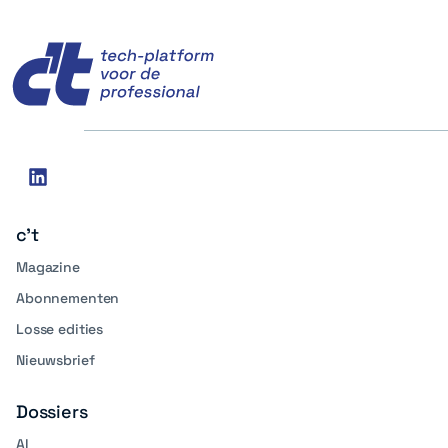
c't
Social
linkedin
media
c't
Magazine
Abonnementen
Losse edities
Nieuwsbrief
Dossiers
AI