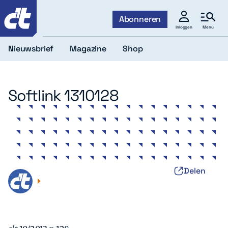
c't
Abonneren
Menu
Inloggen
Nieuwsbrief
Magazine
Shop
Softlink 1310128
Delen