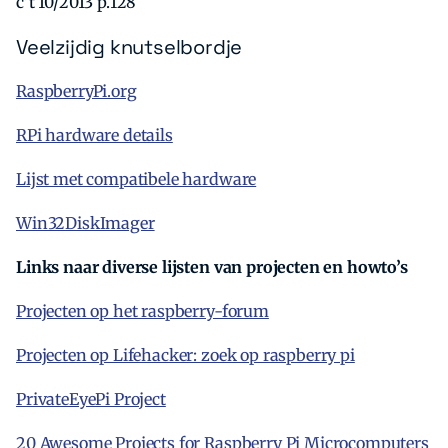
c’t 10/2013 p.128
Veelzijdig knutselbordje
RaspberryPi.org
RPi hardware details
Lijst met compatibele hardware
Zoeken
Zoek
Win32DiskImager
Links naar diverse lijsten van projecten en howto’s
Projecten op het raspberry-forum
Projecten op Lifehacker: zoek op raspberry pi
PrivateEyePi Project
20 Awesome Projects for Raspberry Pi Microcomputers